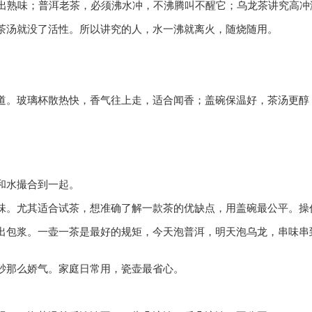
烫出熟味；普洱老茶，必须沸水冲，不沸腾叫不醒它；乌龙茶讲究高
茶汤就没了活性。所以讲究的人，水一沸就离火，随烧随用。
道。玻璃杯散热快，香气往上走，适合闻香；盖碗保温好，茶汤更醇
和水撮合到一起。
味。尤其适合试茶，想准确了解一款茶的优缺点，用盖碗最公平。操
出包浆。一壶一茶是最好的规矩，今天泡普洱，明天泡乌龙，串味串
砂那么娇气。家庭日常用，瓷壶最省心。