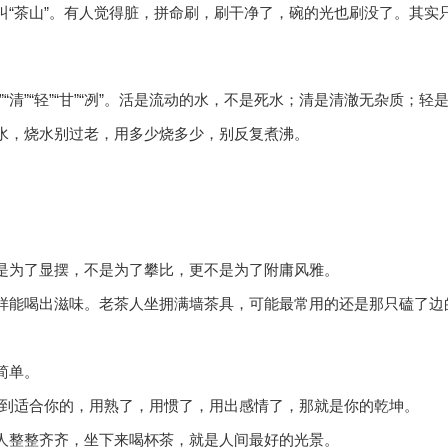
叫“茶山”。有人觉得脏，拼命刷，刷干净了，碗的光也刷没了。其实
“清”“轻”“甘”“冽”。活是流动的水，不是死水；清是清澈无杂质；
水，烧水别过老，用多少烧多少，别反复煮沸。
。
是为了显摆，不是为了攀比，更不是为了附庸风雅。
样能喝出滋味。老茶人坐拥满墙茶具，可能最常用的还是那只磕了边
简单。
。找到适合你的，用熟了，用惯了，用出感情了，那就是你的乾坤。
人整整齐齐，坐下来喝杯茶，就是人间最好的光景。