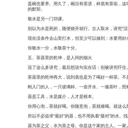
盖碗也要养。用久了，碗沿有茶渍，杯底有茶垢，这
的默契。
敬水是另一门功课。
别以为水是死的，随便烧开就行。古人取水，讲究“活”
现在没条件去山里打水，但至少可以做到：水要用好
你敬水一分，水敬茶十分。
五、茶器里的乾坤，是人间的烟火
说了这么多讲究，最后想说句实在话：别被讲究吓住
茶器里的乾坤再大，说到底也是为了喝好一杯茶。不
刚入门的人，一只玻璃杯、一壶开水、一撮茶叶，照
器是工具，水是媒介，人才是根本。
你用心泡，茶就好喝。你随意泡，茶就难喝。就这么
所以不必追求“最好”的器，也不用执着“最对”的水
器为茶之父，水为茶之母。你是这个家的主人。一家