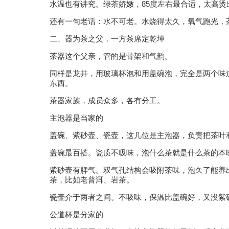
水温也有讲究。绿茶娇嫩，85度左右最合适，太高
还有一句老话：水不可老。水烧得太久，氧气跑光，
二、器为茶之父，一方茶席定乾坤
茶器这个父亲，管的是骨架和气韵。
同样是龙井，用玻璃杯泡和用盖碗泡，完全是两个味
东西。
茶器家族，成员众多，各有分工。
主泡器是当家的
盖碗、紫砂壶、瓷壶，这几位是主泡器，负责把茶叶
盖碗最百搭。瓷质不吸味，泡什么茶就是什么茶的本
紫砂壶有脾气。双气孔结构会吸附茶味，泡久了能养
茶，比如老普洱、岩茶。
瓷壶介于两者之间。不吸味，保温比盖碗好，又没紫
公道杯是分家的