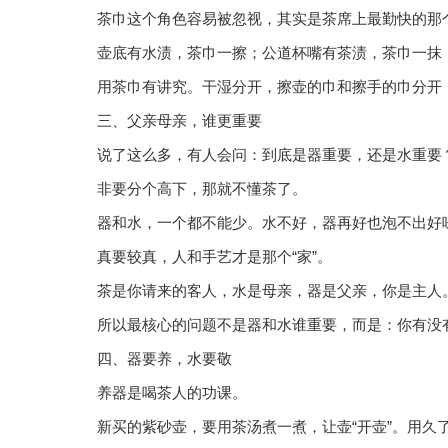
茶巾这个角色容易被忽视，其实是茶席上最勤快的那
壶底有水渍，茶巾一擦；公道杯嘴有茶渍，茶巾一抹
用茶巾有讲究。干湿分开，擦壶的巾和擦手的巾分开
三、父亲母亲，谁更重要
说了这么多，有人会问：到底是器重要，还是水重要
非要分个高下，那就不懂茶了。
器和水，一个都不能少。水不好，器再好也泡不出好
真要较真，人和手艺才是那个“家”。
茶是你请来的客人，水是母亲，器是父亲，你是主人
所以最核心的问题不是器和水谁重要，而是：你有没
四、器要养，水要敬
养器是喝茶人的功课。
新买的紫砂壶，要用茶汤煮一煮，让壶“开壶”。用