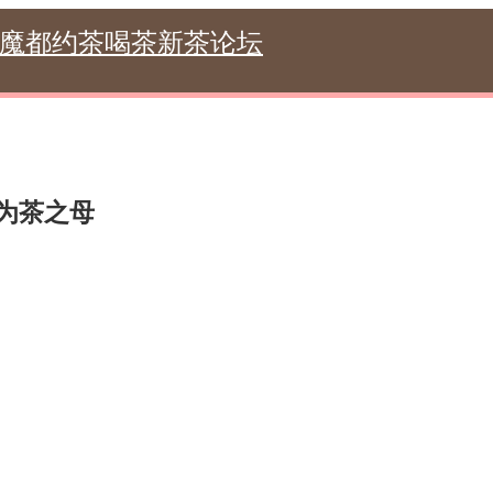
海魔都约茶喝茶新茶论坛
为茶之母