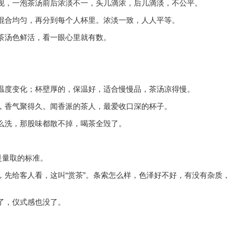
现，一泡茶汤前后浓淡不一，头几滴浓，后几滴淡，不公平。
混合均匀，再分到每个人杯里。浓淡一致，人人平等。
茶汤色鲜活，看一眼心里就有数。
温度变化；杯壁厚的，保温好，适合慢慢品，茶汤凉得慢。
，香气聚得久。闻香派的茶人，最爱收口深的杯子。
么洗，那股味都散不掉，喝茶全毁了。
是量取的标准。
，先给客人看，这叫“赏茶”。条索怎么样，色泽好不好，有没有杂质
了，仪式感也没了。