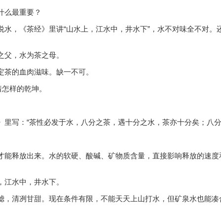
什么最重要？
说水，《茶经》里讲“山水上，江水中，井水下”，水不对味全不对。
之父，水为茶之母。
定茶的血肉滋味。缺一不可。
着怎样的乾坤。
》里写：“茶性必发于水，八分之茶，遇十分之水，茶亦十分矣；八分
才能释放出来。水的软硬、酸碱、矿物质含量，直接影响释放的速度
，江水中，井水下。
滤，清冽甘甜。现在条件有限，不能天天上山打水，但矿泉水也能凑