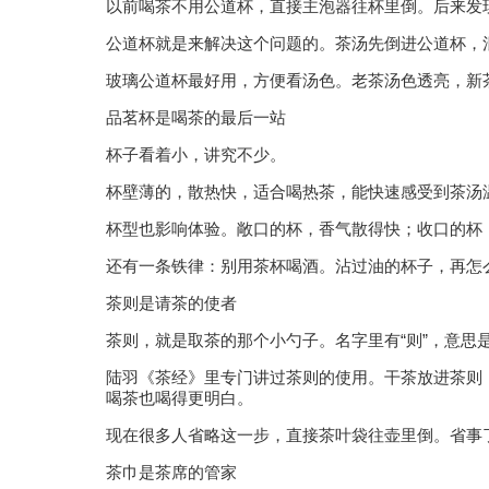
以前喝茶不用公道杯，直接主泡器往杯里倒。后来发
公道杯就是来解决这个问题的。茶汤先倒进公道杯，
玻璃公道杯最好用，方便看汤色。老茶汤色透亮，新
品茗杯是喝茶的最后一站
杯子看着小，讲究不少。
杯壁薄的，散热快，适合喝热茶，能快速感受到茶汤
杯型也影响体验。敞口的杯，香气散得快；收口的杯
还有一条铁律：别用茶杯喝酒。沾过油的杯子，再怎
茶则是请茶的使者
茶则，就是取茶的那个小勺子。名字里有“则”，意思
陆羽《茶经》里专门讲过茶则的使用。干茶放进茶则
喝茶也喝得更明白。
现在很多人省略这一步，直接茶叶袋往壶里倒。省事
茶巾是茶席的管家