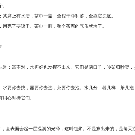
个。
；茶席上有水渍，茶巾一盖。全程干净利落，全靠它兜底。
，用完了要晾干。茶巾一脏，整个茶席的气质就垮了。
？
味道；器不对，水再好也发挥不出来。它们是两口子，吵架归吵架，
。水要你去找，器要你去选，茶要你去泡。水几分，器几样，茶几泡
有用心对待它们。
久了，壶表面会起一层温润的光泽，这叫包浆。不是擦出来的，是每天