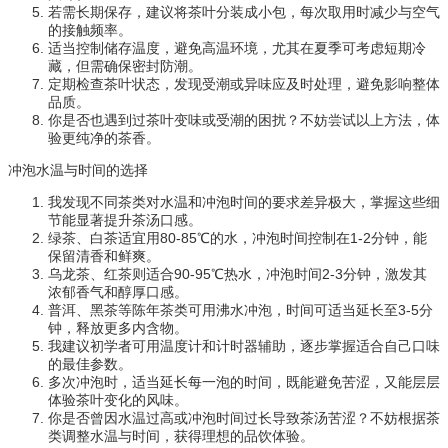
若需长期保存，建议将茶叶分装成小包，每次取用时减少与空气
的接触频率。
适当控制储存温度，避免高温环境，尤其在夏季可考虑短期冷
藏，但需确保密封防潮。
定期检查茶叶状态，发现受潮或异味应及时处理，避免影响整体
品质。
你是否也遇到过茶叶变味或受潮的困扰？不妨尝试以上方法，体
验更纯净的茶香。
冲泡水温与时间的选择
我发现不同茶类对水温和冲泡时间的要求差异极大，掌握这些细
节能显著提升茶汤口感。
绿茶、白茶适宜用80-85℃的水，冲泡时间控制在1-2分钟，能
保留清香和鲜爽。
乌龙茶、红茶则适合90-95℃热水，冲泡时间2-3分钟，激发其
浓郁香气和醇厚口感。
普洱、黑茶等陈年茶类可用沸水冲泡，时间可适当延长至3-5分
钟，释放更多内含物。
我建议初学者可用温度计和计时器辅助，逐步掌握适合自己口味
的最佳参数。
多次冲泡时，适当延长每一泡的时间，既能避免苦涩，又能层层
体验茶叶变化的风味。
你是否曾因水温过高或冲泡时间过长导致茶汤苦涩？不妨根据茶
类调整水温与时间，获得理想的品饮体验。