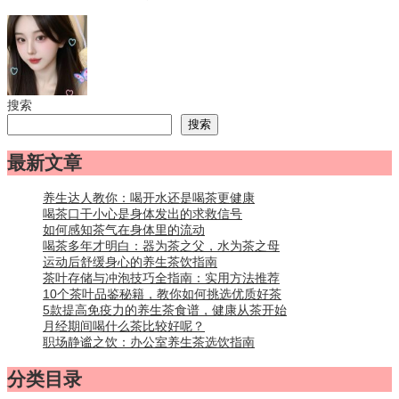
搜索
搜索
最新文章
养生达人教你：喝开水还是喝茶更健康
喝茶口干小心是身体发出的求救信号
如何感知茶气在身体里的流动
喝茶多年才明白：器为茶之父，水为茶之母
运动后舒缓身心的养生茶饮指南
茶叶存储与冲泡技巧全指南：实用方法推荐
10个茶叶品鉴秘籍，教你如何挑选优质好茶
5款提高免疫力的养生茶食谱，健康从茶开始
月经期间喝什么茶比较好呢？
职场静谧之饮：办公室养生茶选饮指南
分类目录