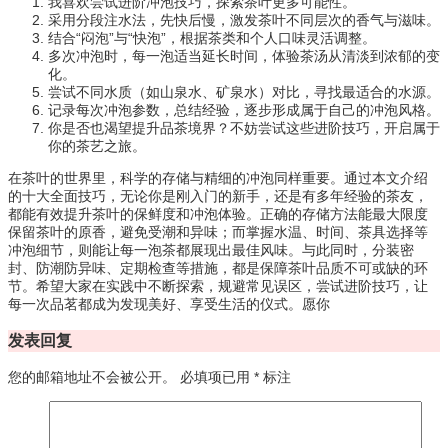
我喜欢尝试进阶冲泡技巧，探索茶叶更多可能性。
采用分段注水法，先快后慢，激发茶叶不同层次的香气与滋味。
结合“闷泡”与“快泡”，根据茶类和个人口味灵活调整。
多次冲泡时，每一泡适当延长时间，体验茶汤从清淡到浓郁的变
化。
尝试不同水质（如山泉水、矿泉水）对比，寻找最适合的水源。
记录每次冲泡参数，总结经验，逐步形成属于自己的冲泡风格。
你是否也渴望提升品茶境界？不妨尝试这些进阶技巧，开启属于
你的茶艺之旅。
在茶叶的世界里，科学的存储与精细的冲泡同样重要。通过本文介绍
的十大全面技巧，无论你是刚入门的新手，还是有多年经验的茶友，
都能有效提升茶叶的保鲜度和冲泡体验。正确的存储方法能最大限度
保留茶叶的原香，避免受潮和异味；而掌握水温、时间、茶具选择等
冲泡细节，则能让每一泡茶都展现出最佳风味。与此同时，分装密
封、防潮防异味、定期检查等措施，都是保障茶叶品质不可或缺的环
节。希望大家在实践中不断探索，规避常见误区，尝试进阶技巧，让
每一次品茗都成为发现美好、享受生活的仪式。愿你
发表回复
您的邮箱地址不会被公开。
必填项已用
*
标注