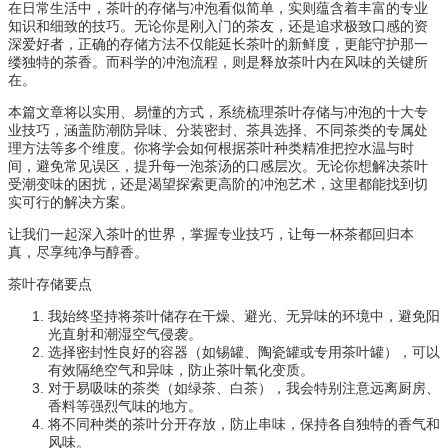
在日常生活中，茶叶的存储与冲泡看似简单，实则蕴含着丰富的专业
知识和细致的技巧。无论你是刚入门的茶友，还是追求极致口感的资
深爱好者，正确的存储方法不仅能延长茶叶的新鲜度，更能守护那一
缕独特的茶香。而科学的冲泡流程，则是释放茶叶内在风味的关键所
在。
本篇文章将以实用、易懂的方式，系统梳理茶叶存储与冲泡的十大专
业技巧，涵盖防潮防异味、分装密封、茶具选择、不同茶类的专属处
理方法等多个维度。你将学会如何根据茶叶种类精准把控水温与时
间，避免常见误区，提升每一泡茶汤的口感层次。无论你想解决茶叶
受潮变味的困扰，还是渴望探索更高阶的冲泡艺术，这里都能找到切
实可行的解决方案。
让我们一起深入茶叶的世界，掌握专业技巧，让每一杯茶都回归本
真，尽享纯净与醇香。
茶叶存储要点
我始终坚持将茶叶储存在干燥、避光、无异味的环境中，避免阳
光直射和潮湿空气侵袭。
选择密封性良好的容器（如锡罐、陶瓷罐或专用茶叶罐），可以
有效隔绝空气和异味，防止茶叶氧化变质。
对于易吸味的茶类（如绿茶、白茶），我会特别注意远离厨房、
香料等强烈气味的地方。
将不同种类的茶叶分开存放，防止串味，保持各自独特的香气和
风味。