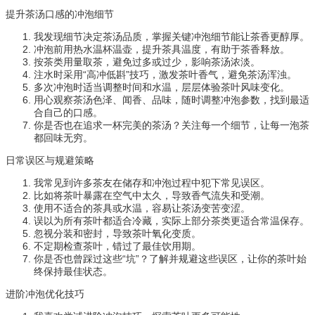
提升茶汤口感的冲泡细节
我发现细节决定茶汤品质，掌握关键冲泡细节能让茶香更醇厚。
冲泡前用热水温杯温壶，提升茶具温度，有助于茶香释放。
按茶类用量取茶，避免过多或过少，影响茶汤浓淡。
注水时采用“高冲低斟”技巧，激发茶叶香气，避免茶汤浑浊。
多次冲泡时适当调整时间和水温，层层体验茶叶风味变化。
用心观察茶汤色泽、闻香、品味，随时调整冲泡参数，找到最适
合自己的口感。
你是否也在追求一杯完美的茶汤？关注每一个细节，让每一泡茶
都回味无穷。
日常误区与规避策略
我常见到许多茶友在储存和冲泡过程中犯下常见误区。
比如将茶叶暴露在空气中太久，导致香气流失和受潮。
使用不适合的茶具或水温，容易让茶汤变苦变涩。
误以为所有茶叶都适合冷藏，实际上部分茶类更适合常温保存。
忽视分装和密封，导致茶叶氧化变质。
不定期检查茶叶，错过了最佳饮用期。
你是否也曾踩过这些“坑”？了解并规避这些误区，让你的茶叶始
终保持最佳状态。
进阶冲泡优化技巧