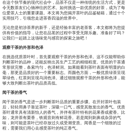
在这个快节奏的现代社会中，品茶不仅是一种传统的生活方式，更是
令无数茶友们心驰神往的艺术。如何挑选一款优质的好茶，成为了每
位爱茶人士的重要课题。本文将为您揭开茶叶的品鉴秘籍，通过十个
实用技巧，引领您走进茶香四溢的世界中。
无论您是初涉茶界的新手，还是经验丰富的老茶客，本文都将为您提
供有价值的指导，让您在品茗的过程中享受无限乐趣。准备好了吗？
让我们一起踏上这场味觉与感官的探索之旅吧！
观察干茶的外形和色泽
在挑选优质茶叶时，首先要观察干茶的外形和色泽。这不仅能帮助你
判断茶叶的品种，还能反映出其生产工艺的精细程度。优质的干茶通
常形状完整，条索均匀，色泽鲜润。如果能看到茶叶表面有明显的白
毫，那更是品质好的一个重要标志。而颜色方面，一般优质绿茶呈现
翠绿色，红茶则呈现乌润色泽。通过细致观察干茶的外形和色泽，能
够大致判断出茶叶的品质高低。
闻干茶的香气
闻干茶的香气是进一步判断茶叶品质的重要步骤。在开封茶叶包装
后，轻轻用鼻子靠近茶叶，深吸一口气，感受其散发出的香气。优质
茶叶通常具有清新怡人的香气，并伴有茶叶特有的花果香或蜜香。比
如，龙井茶有栗香，铁观音则有鲜花香。若是闻到刺鼻或杂异的气
味，则可能是茶叶已经存放过久或受潮变质。闻香是一个细致的过
程，需要我们用心去感受茶叶的纯正香气。