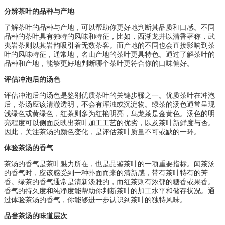
分辨茶叶的品种与产地
了解茶叶的品种与产地，可以帮助你更好地判断其品质和口感。不同
品种的茶叶具有独特的风味和特征，比如，西湖龙井以清香著称，武
夷岩茶则以其岩韵吸引着无数茶客。而产地的不同也会直接影响到茶
叶的风味特征，通常地，名山产地的茶叶更具特色。通过了解茶叶的
品种和产地，能够更好地判断哪个茶叶更符合你的口味偏好。
评估冲泡后的汤色
评估冲泡后的汤色是鉴别优质茶叶的关键步骤之一。优质茶叶在冲泡
后，茶汤应该清澈透明，不会有浑浊或沉淀物。绿茶的汤色通常呈现
浅绿色或黄绿色，红茶则多为红艳明亮，乌龙茶是金黄色。汤色的明
亮程度可以侧面反映出茶叶加工工艺的优劣，以及茶叶新鲜度与否。
因此，关注茶汤的颜色变化，是评估茶叶质量不可或缺的一环。
体验茶汤的香气
茶汤的香气是茶叶魅力所在，也是品鉴茶叶的一项重要指标。闻茶汤
的香气时，应该感受到一种扑面而来的清新感，带有茶叶特有的芳
香。绿茶的香气通常是清新淡雅的，而红茶则有浓郁的糖香或果香。
香气的持久度和纯净度能帮助你判断茶叶的加工水平和储存状况。通
过体验茶汤的香气，你能够进一步认识到茶叶的独特风味。
品尝茶汤的味道层次