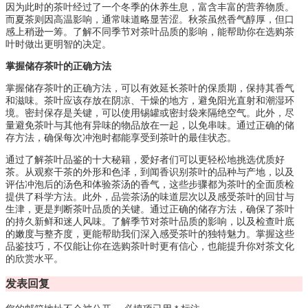
因为此时的茶叶经过了一个冬季的休养生息，富含丰富的营养物质。
而夏茶则因高温影响，通常味道略显苦涩。秋茶虽然香气醇厚，但口
感上稍逊一筹。了解不同季节对茶叶品质的影响，能帮助你在选购茶
叶时做出更明智的决定。
掌握储存茶叶的正确方法
掌握储存茶叶的正确方法，可以有效延长茶叶的保质期，保持其香气
和滋味。茶叶应该存放在阴凉、干燥的地方，避免阳光直射和潮湿环
境。密封保存是关键，可以使用锡罐或密封袋来隔绝空气。此外，尽
量避免茶叶与其他有异味的物品放在一起，以免串味。通过正确的储
存方法，确保每次冲泡时都能享受到茶叶的最佳状态。
通过了解茶叶品鉴的十大秘籍，爱好者们可以更轻松地挑选优质好
茶。从观察干茶的外形和色泽，到闻香识别茶叶的品种与产地，以及
评估冲泡后的汤色和体验茶汤的香气，这些步骤都为茶叶的全面质检
提供了科学方法。此外，品尝茶汤的味道层次以及感受茶叶的回甘与
生津，更是判断茶叶品质的关键。通过正确的储存方法，确保了茶叶
的持久新鲜和迷人风味。了解季节对茶叶品质的影响，以及检查叶底
的嫩度与整齐度，更能帮助我们深入感受茶叶的独特魅力。掌握这些
品鉴技巧，不仅能让你在选购茶叶时更有信心，也能提升你对茶文化
的欣赏水平。
发表回复