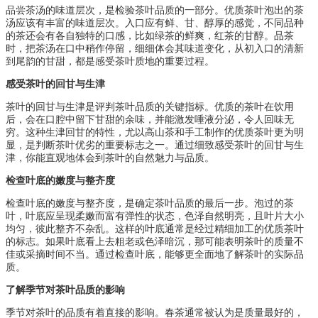
品尝茶汤的味道层次，是检验茶叶品质的一部分。优质茶叶泡出的茶
汤应该有丰富的味道层次。入口应有鲜、甘、醇厚的感觉，不同品种
的茶还会有各自独特的口感，比如绿茶的鲜爽，红茶的甘醇。品茶
时，把茶汤在口中稍作停留，细细体会其味道变化，从初入口的清新
到尾韵的甘甜，都是感受茶叶质地的重要过程。
感受茶叶的回甘与生津
茶叶的回甘与生津是评判茶叶品质的关键指标。优质的茶叶在饮用
后，会在口腔中留下甘甜的余味，并能激发唾液分泌，令人回味无
穷。这种生津回甘的特性，尤以高山茶和手工制作的优质茶叶更为明
显，是判断茶叶优劣的重要标志之一。通过细致感受茶叶的回甘与生
津，你能直观地体会到茶叶的自然魅力与品质。
检查叶底的嫩度与整齐度
检查叶底的嫩度与整齐度，是确定茶叶品质的最后一步。泡过的茶
叶，叶底应呈现柔嫩而富有弹性的状态，色泽自然明亮，且叶片大小
均匀，彼此整齐不杂乱。这样的叶底通常是经过精细加工的优质茶叶
的标志。如果叶底看上去粗老或色泽暗沉，那可能表明茶叶的质量不
佳或采摘时间不当。通过检查叶底，能够更全面地了解茶叶的实际品
质。
了解季节对茶叶品质的影响
季节对茶叶的品质有着直接的影响。春茶通常被认为是质量最好的，