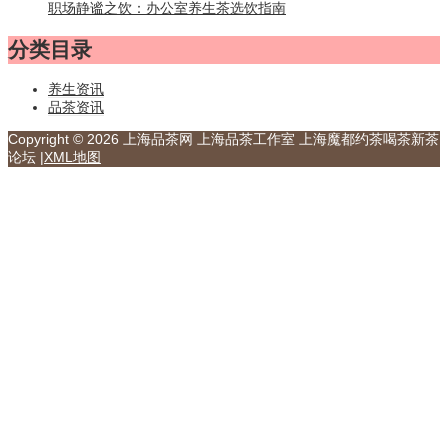
职场静谧之饮：办公室养生茶选饮指南
分类目录
养生资讯
品茶资讯
Copyright © 2026 上海品茶网 上海品茶工作室 上海魔都约茶喝茶新茶
论坛 |
XML地图