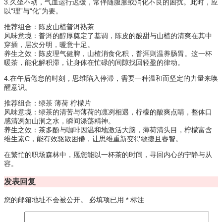
3.久坐不动，气血运行迟缓，常伴随腹胀或消化不良的困扰。此时，应
以“理”与“化”为要。
推荐组合：陈皮山楂普洱熟茶
风味意境：普洱的醇厚奠定了基调，陈皮的酸甜与山楂的清爽在其中
穿插，层次分明，暖意十足。
养生之效：陈皮理气健脾，山楂消食化积，普洱则温养肠胃。这一杯
暖茶，能化解积滞，让身体在忙碌的间隙找回轻盈的律动。
4.在午后倦怠的时刻，思维陷入停滞，需要一种温和而坚定的力量来唤
醒意识。
推荐组合：绿茶 薄荷 柠檬片
风味意境：绿茶的清苦与薄荷的凛冽相遇，柠檬的酸爽点睛，整体口
感清冽如山涧之水，瞬间涤荡精神。
养生之效：茶多酚与咖啡因温和地激活大脑，薄荷清头目，柠檬富含
维生素C，能有效驱散困倦，让思维重新变得敏捷且睿智。
在繁忙的职场森林中，愿您能以一杯茶的时间，寻回内心的宁静与从
容。
发表回复
您的邮箱地址不会被公开。
必填项已用
*
标注