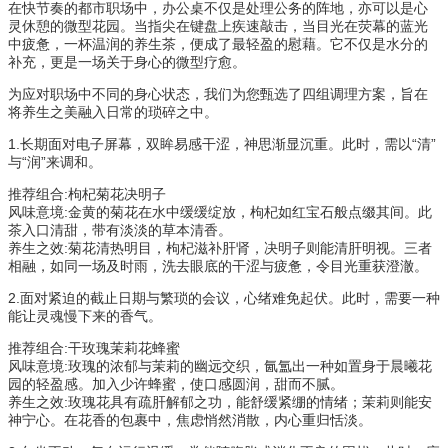
在快节奏的都市职场中，办公桌不仅是处理公务的阵地，亦可以是心
灵休憩的微型花园。当指尖在键盘上疾速敲击，当目光在荧幕的蓝光
中疲惫，一杯温润的养生茶，便成了最轻盈的慰藉。它不仅是水分的
补充，更是一场关于身心的微型疗愈。
为应对职场中不同的身心状态，我们为您甄选了四组调理方案，旨在
将养生之美融入日常的琐碎之中。
1.长期面对电子屏幕，双眸易感干涩，神思渐显沉重。此时，需以“清”
与“润”来调和。
推荐组合:枸杞菊花决明子
风味意境:金黄的菊花在水中缓缓绽放，枸杞如红宝石般点缀其间。此
茶入口清甜，带有淡淡的草本清香。
养生之效:菊花清热明目，枸杞滋补肝肾，决明子则能清肝明视。三者
相融，如同一场及时雨，洗去眼底的干涩与疲惫，令目光重获澄澈。
2.面对紧迫的截止日期与繁琐的会议，心绪难免起伏。此时，需要一种
能让灵魂慢下来的香气。
推荐组合:干玫瑰茉莉花蜂蜜
风味意境:玫瑰的浓郁与茉莉的幽远交织，氤氲出一种如置身于晨曦花
园的轻盈感。加入少许蜂蜜，使口感圆润，甜而不腻。
养生之效:玫瑰花具有疏肝解郁之功，能舒缓紧绷的情绪；茉莉则能安
神宁心。在花香的包裹中，焦虑悄然消散，内心重归恬淡。